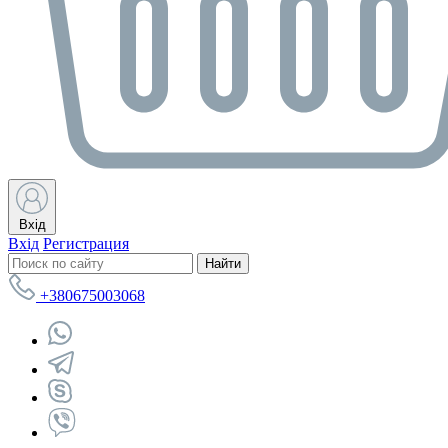
Вхід
Вхід
Регистрация
Найти
+380675003068